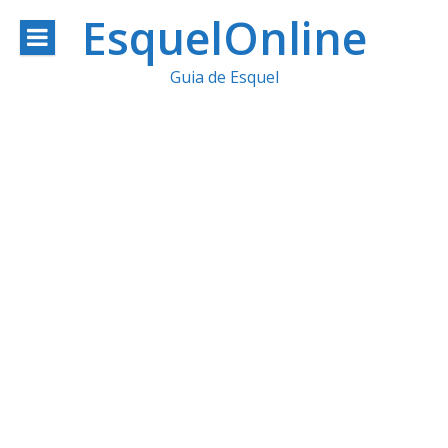
Ir
EsquelOnline
al
Guia de Esquel
contenido