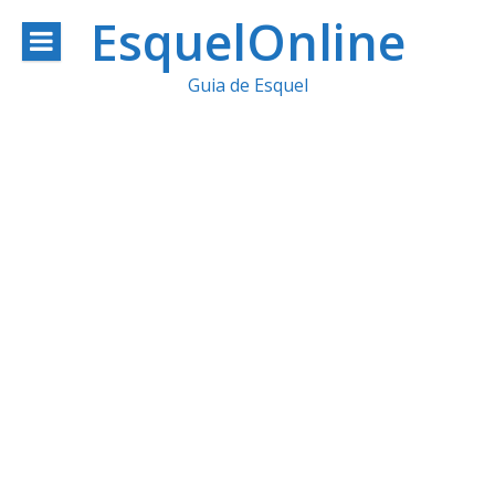
Ir
EsquelOnline
al
Guia de Esquel
contenido