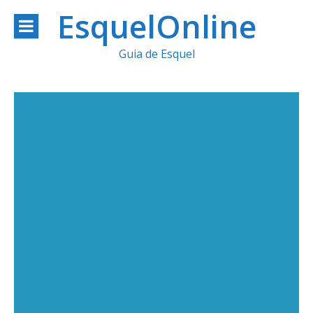
Ir
EsquelOnline
al
Guia de Esquel
contenido