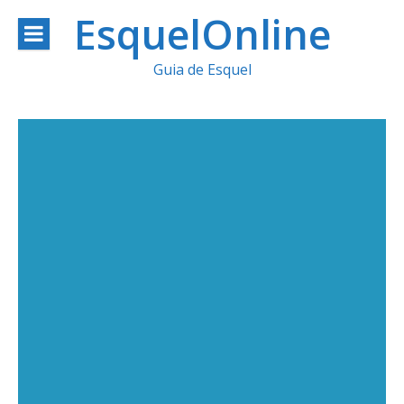
Ir
EsquelOnline
al
Guia de Esquel
contenido