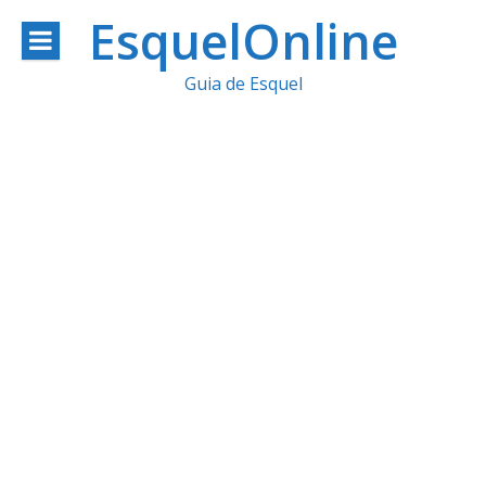
Ir
EsquelOnline
al
Guia de Esquel
contenido