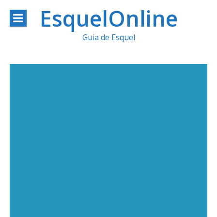
Ir
EsquelOnline
al
Guia de Esquel
contenido