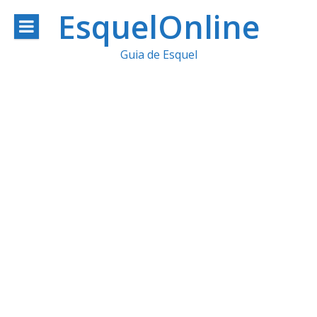
Ir
EsquelOnline
al
Guia de Esquel
contenido