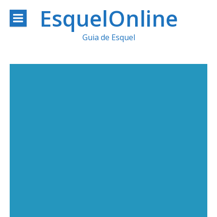
Ir
EsquelOnline
al
Guia de Esquel
contenido