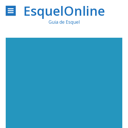
Ir
EsquelOnline
al
Guia de Esquel
contenido