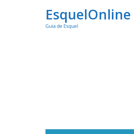
Ir
EsquelOnline
al
Guia de Esquel
contenido