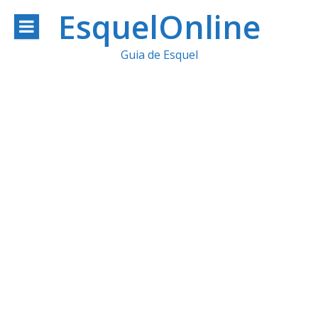
Ir
EsquelOnline
al
Guia de Esquel
contenido