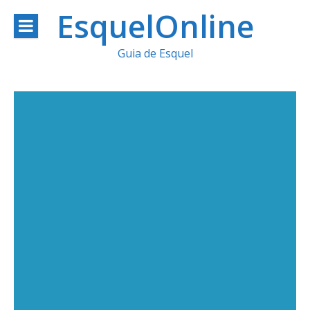
Ir
EsquelOnline
al
Guia de Esquel
contenido