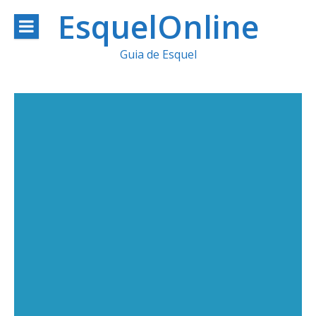
Ir
EsquelOnline
al
Guia de Esquel
contenido