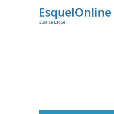
Ir
EsquelOnline
al
Guia de Esquel
contenido